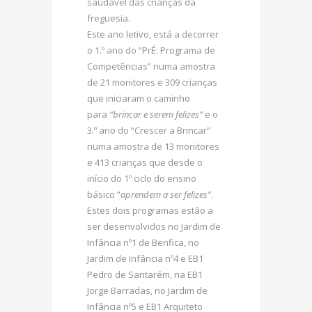
saudável das crianças da
freguesia.
Este ano letivo, está a decorrer
o 1.º ano do “PrÉ: Programa de
Competências” numa amostra
de 21 monitores e 309 crianças
que iniciaram o caminho
para
“brincar e serem felizes”
e o
3.º ano do “Crescer a Brincar”
numa amostra de 13 monitores
e 413 crianças que desde o
início do 1º ciclo do ensino
básico “
aprendem a ser felizes”
.
Estes dois programas estão a
ser desenvolvidos no Jardim de
Infância nº1 de Benfica, no
Jardim de Infância nº4 e EB1
Pedro de Santarém, na EB1
Jorge Barradas, no Jardim de
Infância nº5 e EB1 Arquiteto