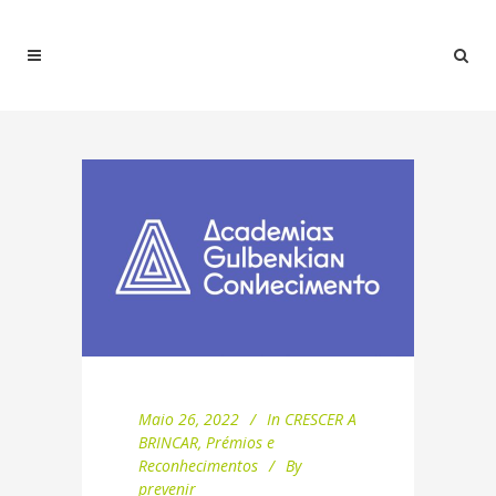
Maio 26, 2022
In
CRESCER A
BRINCAR
,
Prémios e
Reconhecimentos
By
prevenir