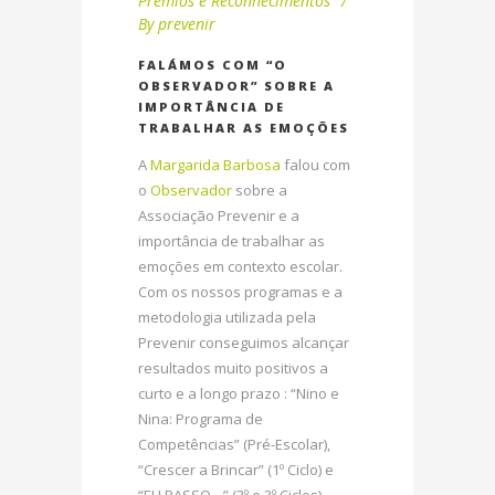
Prémios e Reconhecimentos
By
prevenir
FALÁMOS COM “O
OBSERVADOR” SOBRE A
IMPORTÂNCIA DE
TRABALHAR AS EMOÇÕES
A
Margarida Barbosa
falou com
o
Observador
sobre a
Associação Prevenir e a
importância de trabalhar as
emoções em contexto escolar.
Com os nossos programas e a
metodologia utilizada pela
Prevenir conseguimos alcançar
resultados muito positivos a
curto e a longo prazo : “Nino e
Nina: Programa de
Competências” (Pré-Escolar),
“Crescer a Brincar” (1º Ciclo) e
“EU PASSO…” (2º e 3º Ciclos).