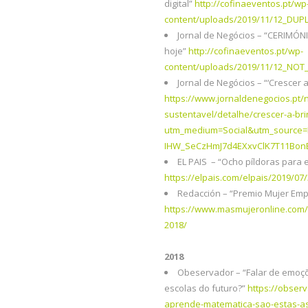
digital”
http://cofinaeventos.pt/wp
content/uploads/2019/11/12_DUP
Jornal de Negócios – “CERIMÓN
hoje”
http://cofinaeventos.pt/wp-
content/uploads/2019/11/12_NOT
Jornal de Negócios – “‘Crescer 
https://www.jornaldenegocios.pt/n
sustentavel/detalhe/crescer-a-br
utm_medium=Social&utm_source=
IHW_SeCzHmJ7d4EXxvClK7T11BonB
EL PAIS – “Ocho píldoras para e
https://elpais.com/elpais/2019/
Redacción – “Premio Mujer Em
https://www.masmujeronline.com/
2018/
2018
Obeservador – “Falar de emoç
escolas do futuro?”
https://obser
aprende-matematica-sao-estas-as