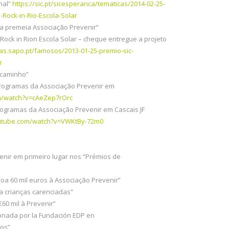
nal”
https://sic.pt/sicesperanca/tematicas/2014-02-25-
Rock-in-Rio-Escola-Solar
ça premeia Associação Prevenir”
Rock in Rion Escola Solar – cheque entregue a projeto
ras.sapo.pt/famosos/2013-01-25-premio-sic-
r
 caminho”
Programas da Associação Prevenir em
m/watch?v=cAeZep7rOrc
rogramas da Associação Prevenir em Cascais JF
utube.com/watch?v=VWKtBy-72m0
nir em primeiro lugar nos “Prémios de
 doa 60 mil euros à Associação Prevenir”
da crianças carenciadas”
€60 mil à Prevenir”
ionada por la Fundación EDP en
ios”