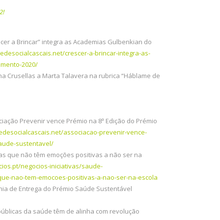
2!
scer a Brincar” integra as Academias Gulbenkian do
edesocialcascais.net/crescer-a-brincar-integra-as-
imento-2020/
na Crusellas a Marta Talavera na rubrica “Háblame de
ciação Prevenir vence Prémio na 8ª Edição do Prémio
edesocialcascais.net/associacao-prevenir-vence-
aude-sustentavel/
ças que não têm emoções positivas a não ser na
ios.pt/negocios-iniciativas/saude-
-que-nao-tem-emocoes-positivas-a-nao-ser-na-escola
ia de Entrega do Prémio Saúde Sustentável
s públicas da saúde têm de alinha com revolução