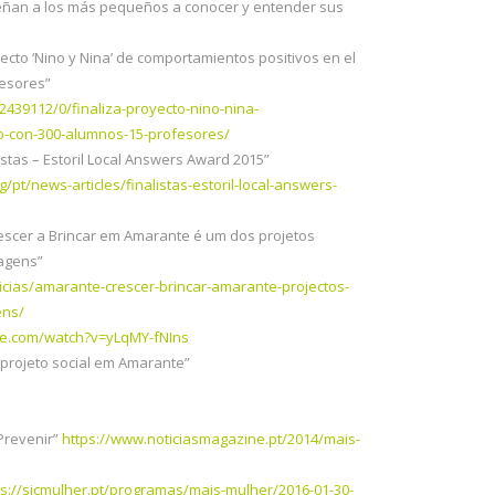
señan a los más pequeños a conocer y entender sus
yecto ‘Nino y Nina’ de comportamientos positivos en el
fesores”
2439112/0/finaliza-proyecto-nino-nina-
o-con-300-alumnos-15-profesores/
listas – Estoril Local Answers Award 2015”
/pt/news-articles/finalistas-estoril-local-answers-
scer a Brincar em Amarante é um dos projetos
agens”
cias/amarante-crescer-brincar-amarante-projectos-
ens/
be.com/watch?v=yLqMY-fNIns
projeto social em Amarante”
 Prevenir”
https://www.noticiasmagazine.pt/2014/mais-
ps://sicmulher.pt/programas/mais-mulher/2016-01-30-