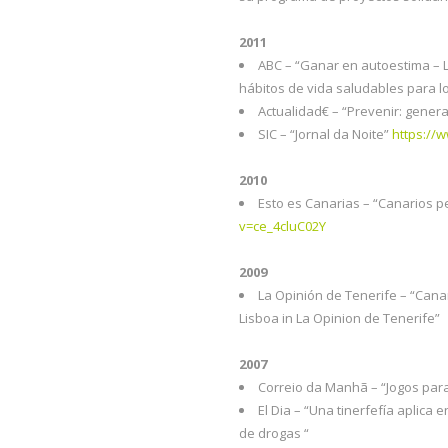
2011
ABC – “Ganar en autoestima – 
hábitos de vida saludables para 
Actualidad€ – “Prevenir: genera
SIC – “Jornal da Noite”
https:/
2010
Esto es Canarias – “Canarios 
v=ce_4cluC02Y
2009
La Opinión de Tenerife – “Can
Lisboa in La Opinion de Tenerife”
2007
Correio da Manhã – “Jogos para 
El Dia – “Una tinerfefía aplica 
de drogas “