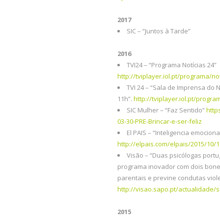
2017
SIC – “Juntos à Tarde”
2016
TVI24 – “Programa Notícias 24”
http://tviplayer.iol.pt/programa
TVI 24 – “Sala de Imprensa do N
11h”.
http://tviplayer.iol.pt/pro
SIC Mulher – “Faz Sentido”
http
03-30-PRE-Brincar-e-ser-feliz
El PAIS – “Inteligencia emocion
http://elpais.com/elpais/2015/10/
Visão – “Duas psicólogas port
programa inovador com dois bonec
parentais e previne condutas viol
http://visao.sapo.pt/actualidade
2015