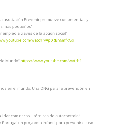
La asociación Prevenir promueve competencias y
los más pequeños”
r empleo a través de la acción social”
/www.youtube.com/watch?v=p0RBh6mfxGo
pelo Mundo”
https://www.youtube.com/watch?
arios en el mundo: Una ONG para la prevención en
lidar com riscos – técnicas de autocontrolo”
en Portugal un programa infantil para prevenir el uso