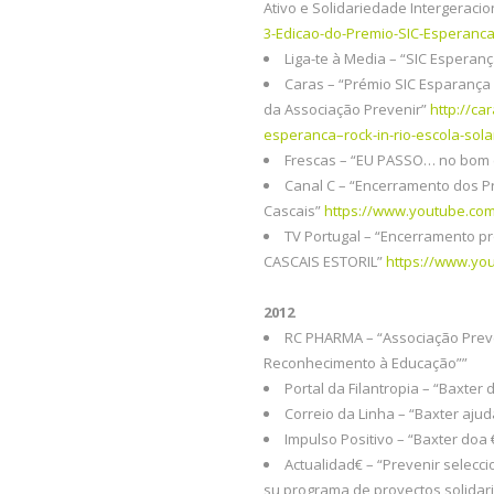
Ativo e Solidariedade Intergeracio
3-Edicao-do-Premio-SIC-Esperanca-
Liga-te à Media – “SIC Esperan
Caras – “Prémio SIC Esparança 
da Associação Prevenir”
http://ca
esperanca–rock-in-rio-escola-sola
Frescas – “EU PASSO… no bom
Canal C – “Encerramento dos 
Cascais”
https://www.youtube.co
TV Portugal – “Encerramento p
CASCAIS ESTORIL”
https://www.yo
2012
RC PHARMA – “Associação Preve
Reconhecimento à Educação””
Portal da Filantropia – “Baxter
Correio da Linha – “Baxter aju
Impulso Positivo – “Baxter doa 
Actualidad€ – “Prevenir selecc
su programa de proyectos solidar