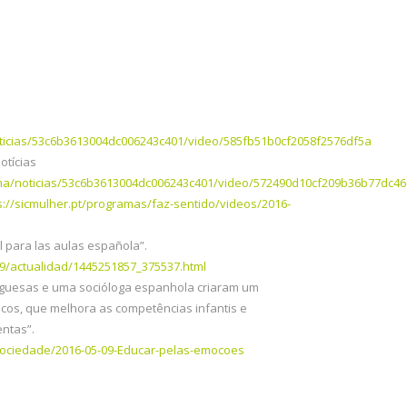
/noticias/53c6b3613004dc006243c401/video/585fb51b0cf2058f2576df5a
otícias
grama/noticias/53c6b3613004dc006243c401/video/572490d10cf209b36b77dc46
s://sicmulher.pt/programas/faz-sentido/videos/2016-
al para las aulas española”.
19/actualidad/1445251857_375537.html
uguesas e uma socióloga espanhola criaram um
os, que melhora as competências infantis e
entas”.
/sociedade/2016-05-09-Educar-pelas-emocoes