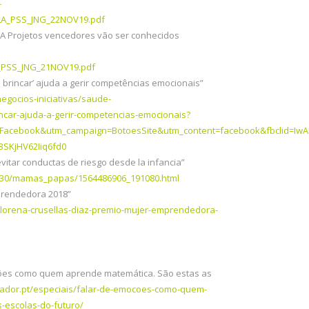
-
LA_PSS_JNG_22NOV19.pdf
IA Projetos vencedores vão ser conhecidos
_PSS_JNG_21NOV19.pdf
a brincar’ ajuda a gerir competências emocionais”
egocios-iniciativas/saude-
incar-ajuda-a-gerir-competencias-emocionais?
Facebook&utm_campaign=BotoesSite&utm_content=facebook&fbclid=IwA
SKjHV62Iiq6fd0
vitar conductas de riesgo desde la infancia”
07/30/mamas_papas/1564486906_191080.html
prendedora 2018”
lorena-crusellas-diaz-premio-mujer-emprendedora-
ões como quem aprende matemática. São estas as
vador.pt/especiais/falar-de-emocoes-como-quem-
-escolas-do-futuro/