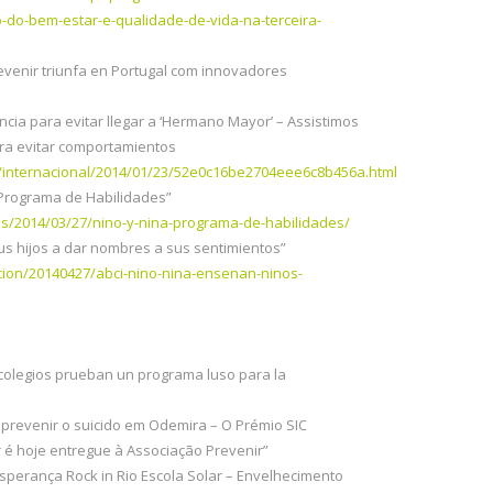
o-bem-estar-e-qualidade-de-vida-na-terceira-
evenir triunfa en Portugal com innovadores
ancia para evitar llegar a ‘Hermano Mayor’ – Assistimos
ara evitar comportamientos
/internacional/2014/01/23/52e0c16be2704eee6c8b456a.html
 Programa de Habilidades”
os/2014/03/27/nino-y-nina-programa-de-habilidades/
us hijos a dar nombres a sus sentimientos”
cion/20140427/abci-nino-nina-ensenan-ninos-
 colegios prueban un programa luso para la
 prevenir o suicido em Odemira – O Prémio SIC
r é hoje entregue à Associação Prevenir”
Esperança Rock in Rio Escola Solar – Envelhecimento