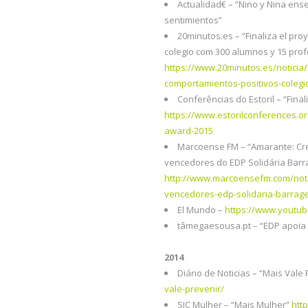
Actualidad€ – “Nino y Nina en
sentimientos”
20minutos.es – “Finaliza el pro
colegio com 300 alumnos y 15 pro
https://www.20minutos.es/noticia/
comportamientos-positivos-colegi
Conferências do Estoril – “Fina
https://www.estorilconferences.org
award-2015
Marcoense FM – “Amarante: Cre
vencedores do EDP Solidária Barr
http://www.marcoensefm.com/noti
vencedores-edp-solidaria-barrag
El Mundo –
https://www.youtu
tâmegaesousa.pt – “EDP apoia 
2014
Diário de Noticias – “Mais Vale
vale-prevenir/
SIC Mulher – “Mais Mulher”
htt