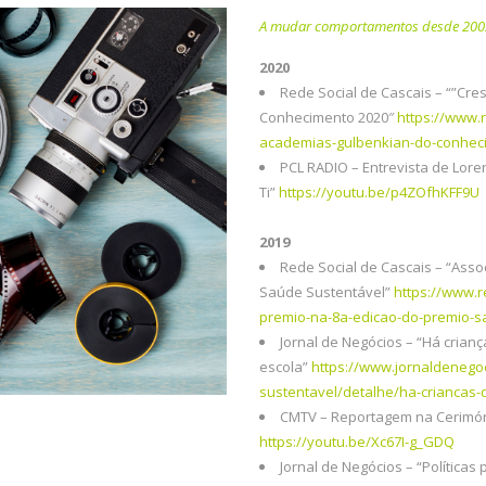
A mudar comportamentos desde 200
2020
Rede Social de Cascais – “”Cre
Conhecimento 2020″
https://www.r
academias-gulbenkian-do-conhec
PCL RADIO – Entrevista de Lore
Ti”
https://youtu.be/p4ZOfhKFF9U
2019
Rede Social de Cascais – “Asso
Saúde Sustentável”
https://www.r
premio-na-8a-edicao-do-premio-s
Jornal de Negócios – “Há crian
escola”
https://www.jornaldenegoc
sustentavel/detalhe/ha-criancas
CMTV – Reportagem na Cerimón
https://youtu.be/Xc67I-g_GDQ
Jornal de Negócios – “Política