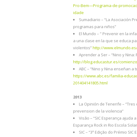
Pro-Bem—Programa-de-promocao-d
idade
Sumadiario – “La Asociación Pr
programas para niños”
El Mundo – ” Prevenir en la inf
a una clase en la que se educa p
violentos”
http://www.elmundo.es
Aprender a Ser – “Nino y Nina:
http://blog.educastur.es/comienz
ABC – “Nino y Nina enseñan a t
https://www.abc.es/familia-educa
201404141805.html
2013
La Opinión de Tenerife – “Tres
prevension de la violencia”
Visão – “SIC Esperança ajuda a
Esparança Rock in Rio Escola Sola
SIC – “3ª Edição do Prémio SIC 