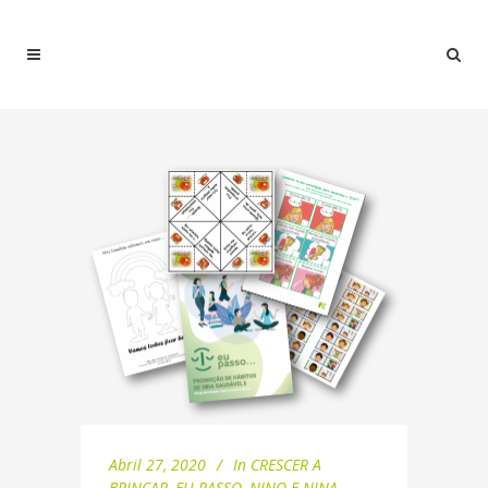
Abril 27, 2020
In
CRESCER A
BRINCAR
,
EU PASSO
,
NINO E NINA
,