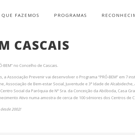
 QUE FAZEMOS
PROGRAMAS
RECONHECI
revenir
M CASCAIS
Ó-BEM” no Concelho de Cascais.
, a Associação Prevenir vai desenvolver o Programa “PRÓ-BEM” em 7 instit
he, Associação de Bem-estar Social, Juventude e 3ª Idade de Alcabideche,
 Centro Social da Paróquia de Nª Sra. da Conceição da Abóboda, Casa Gr
ecimento Ativo numa amostra de cerca de 100 séniores dos Centros de Con
desde 2002!