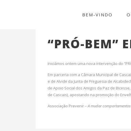
BEM-VINDO
O
Fevereiro 11, 2016
In
PRÓ-BEM
By
p
“PRÓ-BEM” E
Iniciámos ontem uma nova intervenção do “PR
Em parceria com a Câmara Municipal de Cascais
e de Alvide da Junta de Freguesia de Alcabidec
de Apoio Social dos Amigos da Paz de Bicesse,
de Cascais), apostando na promoção do Envelh
Associação Prevenir –
A mudar comportamentos 