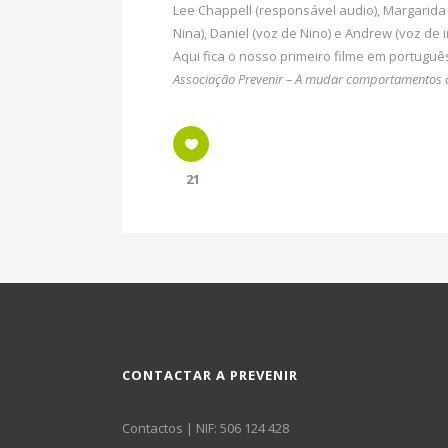
Lee Chappell (responsável audio), Margarida 
Nina), Daniel (voz de Nino) e Andrew (voz de 
Aqui fica o nosso primeiro filme em português
Associação Prevenir – A mudar comportamentos 
21
CONTACTAR A PREVENIR
Contactos
| NIF: 506 124 428