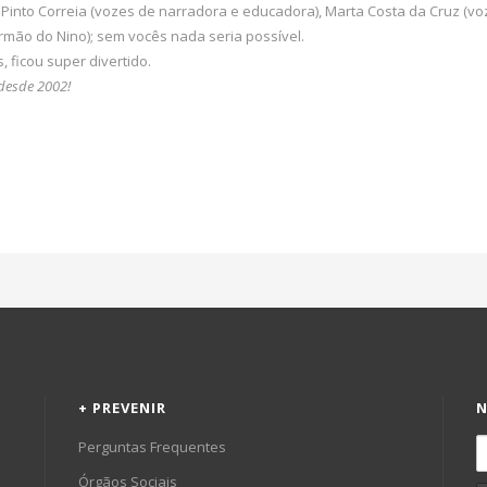
Pinto Correia (vozes de narradora e educadora), Marta Costa da Cruz (voz
irmão do Nino); sem vocês nada seria possível.
, ficou super divertido.
desde 2002!
+ PREVENIR
N
Perguntas Frequentes
Órgãos Sociais