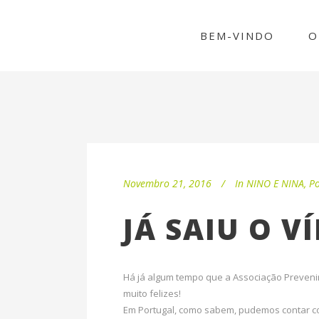
BEM-VINDO
O
Novembro 21, 2016
In
NINO E NINA
,
Po
JÁ SAIU O V
Há já algum tempo que a Associação Prevenir
muito felizes!
Em Portugal, como sabem, pudemos contar co