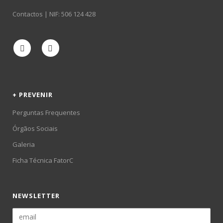
Contactos
| NIF: 506 124 428
+ PREVENIR
Perguntas Frequentes
Órgãos Sociais
Galeria
Ficha Técnica FatorC
NEWSLETTER